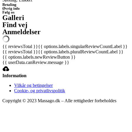
Betaling
Øvrig info
Følg os
Galleri
Find vej
Anmeldelser
{{ reviewsTotal }}
{{ options.labels.singularReviewCountLabel }}
{{ reviewsTotal }}
{{ options.labels.pluralReviewCountLabel }}
{{ options.labels.newReviewButton }}
{{ userData.canReview.message }}
Information
Vilkår og betingelser
Cookie- og privatlivspolitik
Copyright © 2023 Massago.dk – Alle rettigheder forbeholdes