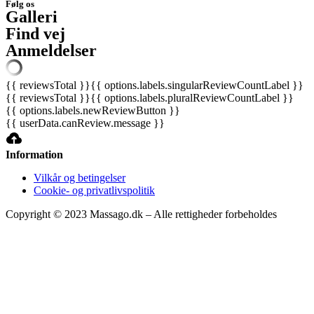
Følg os
Galleri
Find vej
Anmeldelser
{{ reviewsTotal }}
{{ options.labels.singularReviewCountLabel }}
{{ reviewsTotal }}
{{ options.labels.pluralReviewCountLabel }}
{{ options.labels.newReviewButton }}
{{ userData.canReview.message }}
Information
Vilkår og betingelser
Cookie- og privatlivspolitik
Copyright © 2023 Massago.dk – Alle rettigheder forbeholdes