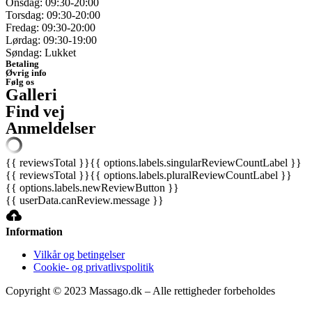
Onsdag: 09:30-20:00
Torsdag: 09:30-20:00
Fredag: 09:30-20:00
Lørdag: 09:30-19:00
Søndag: Lukket
Betaling
Øvrig info
Følg os
Galleri
Find vej
Anmeldelser
{{ reviewsTotal }}
{{ options.labels.singularReviewCountLabel }}
{{ reviewsTotal }}
{{ options.labels.pluralReviewCountLabel }}
{{ options.labels.newReviewButton }}
{{ userData.canReview.message }}
Information
Vilkår og betingelser
Cookie- og privatlivspolitik
Copyright © 2023 Massago.dk – Alle rettigheder forbeholdes