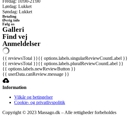
Fredag: 10:00-21:00
Lørdag: Lukket
Søndag: Lukket
Betaling
Øvrig info
Følg os
Galleri
Find vej
Anmeldelser
{{ reviewsTotal }}
{{ options.labels.singularReviewCountLabel }}
{{ reviewsTotal }}
{{ options.labels.pluralReviewCountLabel }}
{{ options.labels.newReviewButton }}
{{ userData.canReview.message }}
Information
Vilkår og betingelser
Cookie- og privatlivspolitik
Copyright © 2023 Massago.dk – Alle rettigheder forbeholdes