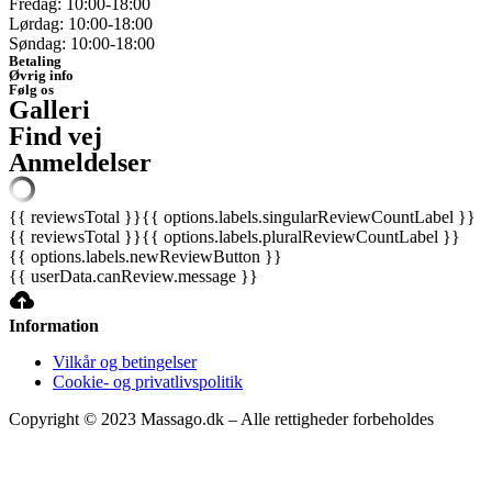
Fredag: 10:00-18:00
Lørdag: 10:00-18:00
Søndag: 10:00-18:00
Betaling
Øvrig info
Følg os
Galleri
Find vej
Anmeldelser
{{ reviewsTotal }}
{{ options.labels.singularReviewCountLabel }}
{{ reviewsTotal }}
{{ options.labels.pluralReviewCountLabel }}
{{ options.labels.newReviewButton }}
{{ userData.canReview.message }}
Information
Vilkår og betingelser
Cookie- og privatlivspolitik
Copyright © 2023 Massago.dk – Alle rettigheder forbeholdes