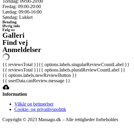
Torsdag: 09:00-20:00
Fredag: 09:00-20:00
Lørdag: 09:00-16:00
Søndag: Lukket
Betaling
Øvrig info
Følg os
Galleri
Find vej
Anmeldelser
{{ reviewsTotal }}
{{ options.labels.singularReviewCountLabel }}
{{ reviewsTotal }}
{{ options.labels.pluralReviewCountLabel }}
{{ options.labels.newReviewButton }}
{{ userData.canReview.message }}
Information
Vilkår og betingelser
Cookie- og privatlivspolitik
Copyright © 2023 Massago.dk – Alle rettigheder forbeholdes