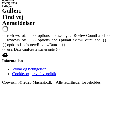
Øvrig info
Følg os
Galleri
Find vej
Anmeldelser
{{ reviewsTotal }}
{{ options.labels.singularReviewCountLabel }}
{{ reviewsTotal }}
{{ options.labels.pluralReviewCountLabel }}
{{ options.labels.newReviewButton }}
{{ userData.canReview.message }}
Information
Vilkår og betingelser
Cookie- og privatlivspolitik
Copyright © 2023 Massago.dk – Alle rettigheder forbeholdes