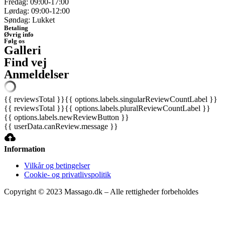
Fredag: 09:00-17:00
Lørdag: 09:00-12:00
Søndag: Lukket
Betaling
Øvrig info
Følg os
Galleri
Find vej
Anmeldelser
{{ reviewsTotal }}
{{ options.labels.singularReviewCountLabel }}
{{ reviewsTotal }}
{{ options.labels.pluralReviewCountLabel }}
{{ options.labels.newReviewButton }}
{{ userData.canReview.message }}
Information
Vilkår og betingelser
Cookie- og privatlivspolitik
Copyright © 2023 Massago.dk – Alle rettigheder forbeholdes