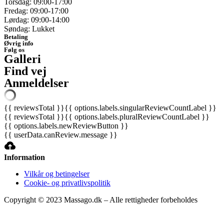
Torsdag: 09:00-17:00
Fredag: 09:00-17:00
Lørdag: 09:00-14:00
Søndag: Lukket
Betaling
Øvrig info
Følg os
Galleri
Find vej
Anmeldelser
{{ reviewsTotal }}
{{ options.labels.singularReviewCountLabel }}
{{ reviewsTotal }}
{{ options.labels.pluralReviewCountLabel }}
{{ options.labels.newReviewButton }}
{{ userData.canReview.message }}
Information
Vilkår og betingelser
Cookie- og privatlivspolitik
Copyright © 2023 Massago.dk – Alle rettigheder forbeholdes